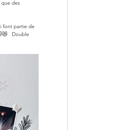
i que des 
 font partie de 
😻😻   Double 