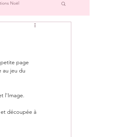
tions Noël
cre et L'Image
Créations Scrap'Touch
 petite page 
 au jeu du 
ipe Créative
et l'Image.
s et découpée à 