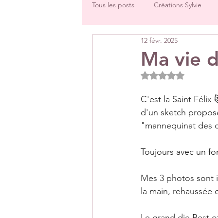
Tous les posts
Créations Sylvie
12 févr. 2025
Challenges groupe
Tutos
Ma vie d
Noté NaN étoiles 
Créations Les Papiers de Pandore
C'est la Saint Félix
d'un sketch propos
DT Véronique
DT Céline
"mannequinat des ch
Toujours avec un fon
Rétrospectives de l’année écoulée
Mes 3 photos sont i
la main, rehaussée d'
Le grand die Best of