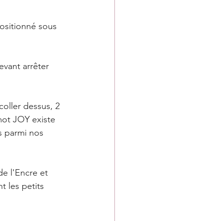
ositionné sous 
evant arrêter 
coller dessus, 2 
mot JOY existe 
s parmi nos 
e l'Encre et 
t les petits 