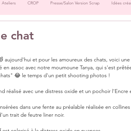
Ateliers
CROP
Presse/Salon Version Scrap
Idées créa
Démos produits
Créations Ha.Pi Little Fox
Créations L’en
e chat
sur 5.
Créations Mes P’tits Ciseaux
Créations Papernova Design
 😻 aujourd'hui et pour les amoureux des chats, voici une
é en assoc avec notre moumoune Tanya, qui s'est prêtée
DT Tiffany
DT Rose
DT Aurore
IC Florence
Equ
ats" 😂 le temps d'un petit shooting photos ! 
d réalisé avec une distress oxide et un pochoir l'Encre 
Invitées surprise
pages
nsérées dans une fente au préalable réalisée en colline
un trait de feutre liner noir.
 est colorisé à la distress oxide en nuances.