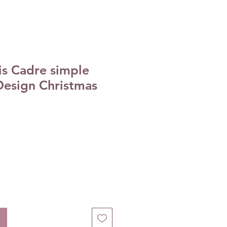
s Cadre simple
Design Christmas
recio
e
ferta