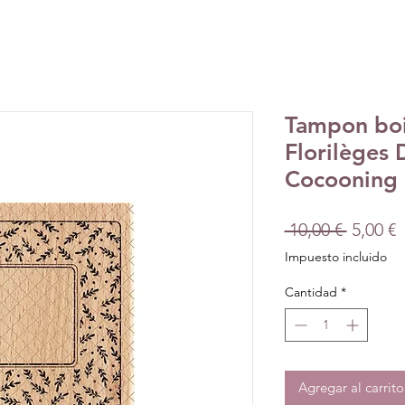
Tampon boi
Florilèges 
Cocooning
Precio
P
 10,00 € 
5,00 €
d
Impuesto incluido
o
Cantidad
*
Agregar al carrito