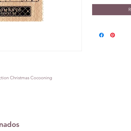
R
ction Christmas Cocooning
onados