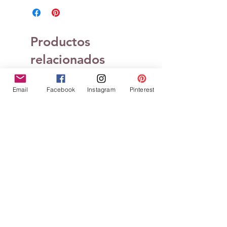
Productos
relacionados
Email
Facebook
Instagram
Pinterest
Tampons clears Définitions
Tampons clears Défin