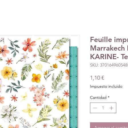
Feuille im
Marrakech 
KARINE- Te
SKU: 370164960548
Precio
1,10 €
Impuesto incluido
Cantidad
*
Agregar al carrito