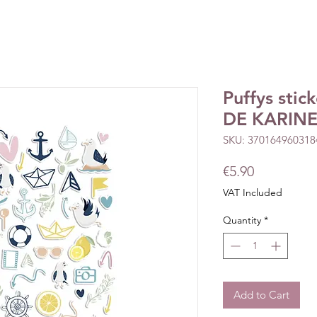
Puffys stic
DE KARINE-
SKU: 370164960318
Price
€5.90
VAT Included
Quantity
*
Add to Cart