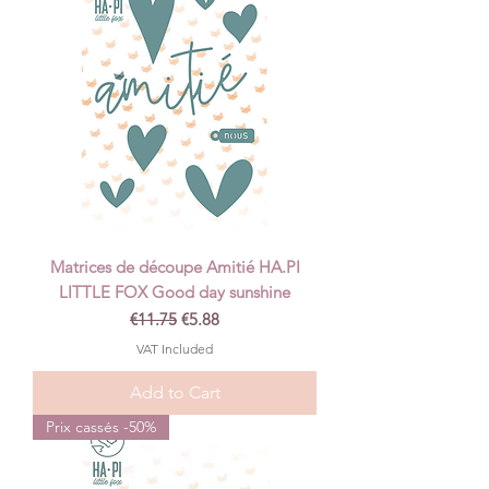
Matrices de découpe Amitié HA.PI
LITTLE FOX Good day sunshine
Regular Price
Sale Price
€11.75
€5.88
VAT Included
Add to Cart
Prix cassés -50%