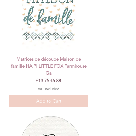
Matrices de découpe Maison de
famille HA.PI LITTLE FOX Farmhouse
Ga
Regular Price
Sale Price
€13.75
€6.88
VAT Included
Add to Cart