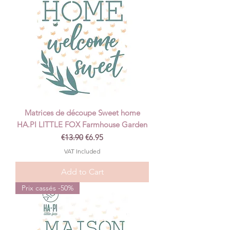
Matrices de découpe Sweet home
HA.PI LITTLE FOX Farmhouse Garden
Regular Price
Sale Price
€13.90
€6.95
VAT Included
Add to Cart
Prix cassés -50%