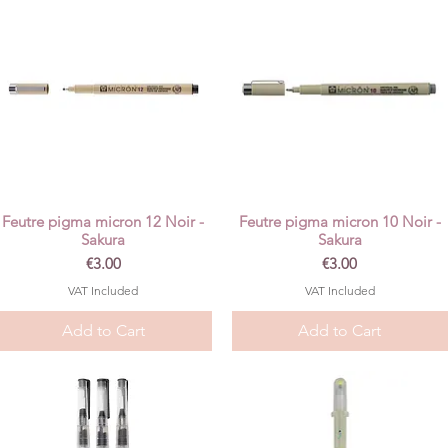
Feutre pigma micron 12 Noir -
Feutre pigma micron 10 Noir -
Quick View
Quick View
Sakura
Sakura
Price
Price
€3.00
€3.00
VAT Included
VAT Included
Add to Cart
Add to Cart