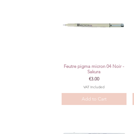
Feutre pigma micron 04 Noir -
Quick View
Sakura
Price
€3.00
VAT Included
Add to Cart