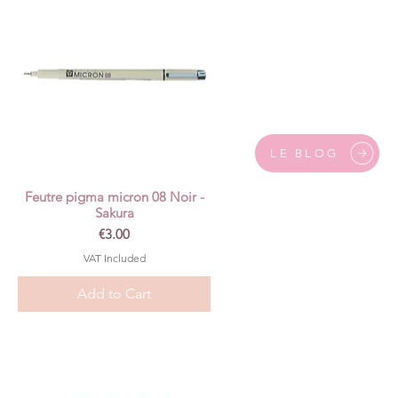
LE BLOG
Feutre pigma micron 08 Noir -
Quick View
Sakura
Price
€3.00
VAT Included
Add to Cart