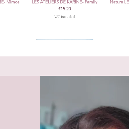
NE- Mimos
LES ATELIERS DE KARINE- Family
Nature L
Price
€15.20
VAT Included
ve 120 ml -
Mousses 3D autocollantes rondes
Pi
Quick View
8mm