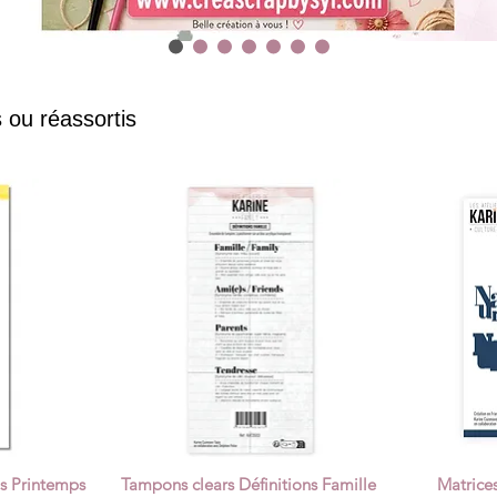
 ou réassortis
ns Printemps
Tampons clears Définitions Famille
Matrice
Quick View