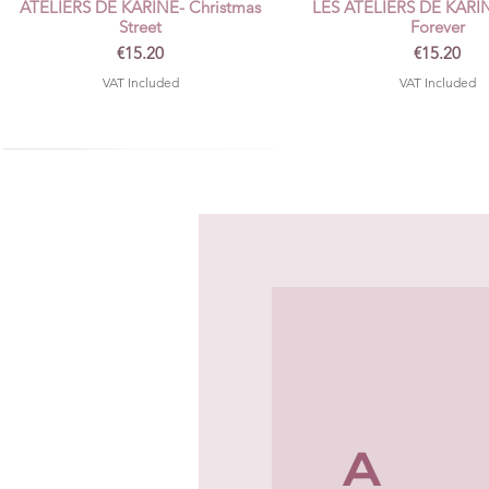
ATELIERS DE KARINE- Christmas
LES ATELIERS DE KARI
Street
Forever
Price
Price
€15.20
€15.20
VAT Included
VAT Included
A
Mécanisme classeur 2 anneaux blanc
Colle Nuvo Deluxe Adhesi
Quick View
Quick View
30W
Tonic Studios