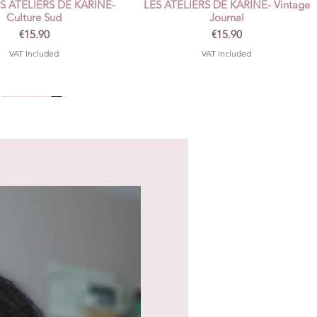
ES ATELIERS DE KARINE-
LES ATELIERS DE KARINE- Vintage
Culture Sud
Journal
Price
Price
€15.90
€15.90
VAT Included
VAT Included
nceaux en silicone
Quick View
Price
€3.00