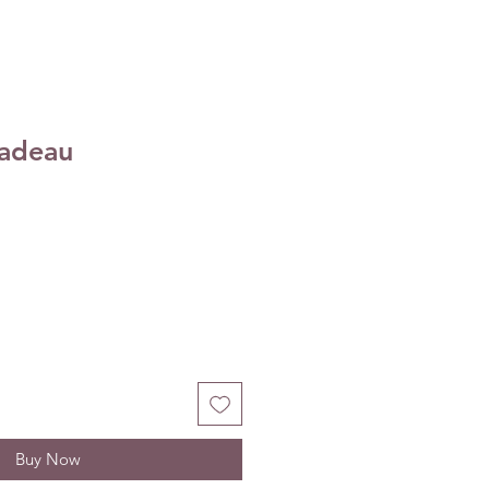
adeau
Buy Now