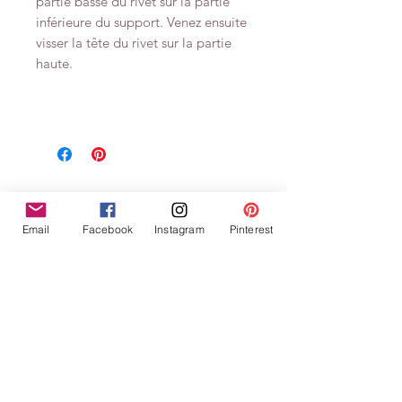
partie basse du rivet sur la partie
inférieure du support. Venez ensuite
visser la tête du rivet sur la partie
haute.
Ähnliche
Email
Facebook
Instagram
Pinterest
Produkte