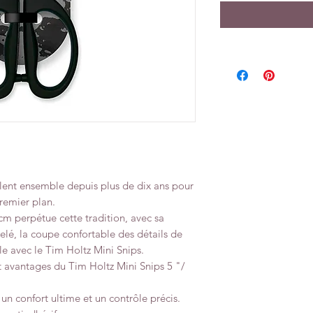
llent ensemble depuis plus de dix ans pour
remier plan.
cm perpétue cette tradition, avec sa
lé, la coupe confortable des détails de
ile avec le Tim Holtz Mini Snips.
et avantages du Tim Holtz Mini Snips 5 "/
n confort ultime et un contrôle précis.