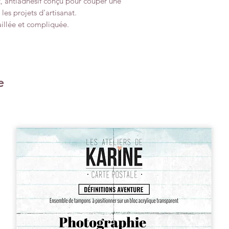
t, antiadhésif conçu pour couper une
les projets d'artisanat.
illée et compliquée.
e