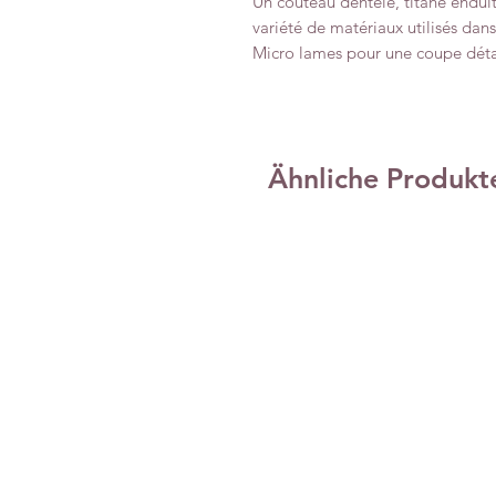
Un couteau dentelé, titane endui
variété de matériaux utilisés dans 
Micro lames pour une coupe déta
Ähnliche Produkt