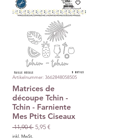
Artikelnummer: 3662848058505
Matrices de
découpe Tchin -
Tchin - Farniente
Mes Ptits Ciseaux
Standardpreis
Sale-
 11,90 € 
5,95 €
Preis
inkl. MwSt.