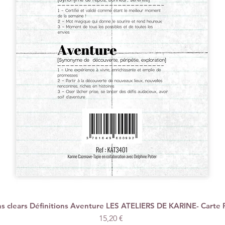
 clears Définitions Aventure LES ATELIERS DE KARINE- Carte 
Schnellansicht
Preis
15,20 €