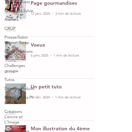
Tous les posts
Page gourmandises
Créations Sylvie
12 janv. 2025
2 min de lecture
Ateliers
CROP
Presse/Salon
Version Scrap
Voeux
Idées créations
6 janv. 2025
1 min de lecture
Noël
Challenges
groupe
Tutos
Un petit tuto
Démos produits
Créations Ha.Pi
18 déc. 2024
1 min de lecture
Little Fox
Créations
L’encre et
L'Image
Mon illustration du 4ème
Créations Les