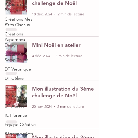
challenge de Noël
Papiers de
Pandore
10 déc. 2024
2 min de lecture
Créations Mes
P’tits Ciseaux
Créations
Papernova
Mini Noël en atelier
Design
Créations
4 déc. 2024
1 min de lecture
Scrap'Touch
DT Véronique
DT Céline
DT Tiffany
Mon illustration du 3ème
challenge de Noël
DT Rose
DT Aurore
20 nov. 2024
2 min de lecture
IC Florence
Equipe Créative
Rétrospectives
Mon illustration du 2ème