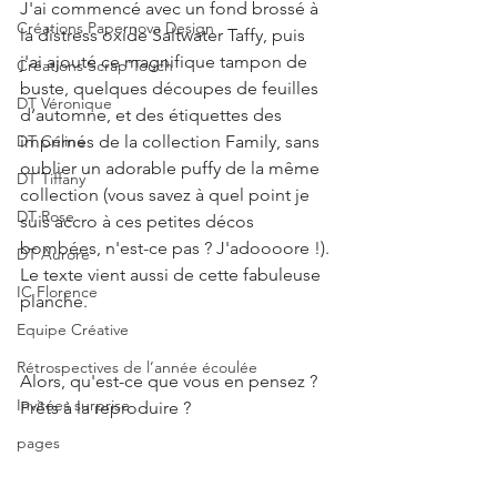
J'ai commencé avec un fond brossé à 
Créations Papernova Design
la distress oxide Saltwater Taffy, puis 
j'ai ajouté ce magnifique tampon de 
Créations Scrap'Touch
buste, quelques découpes de feuilles 
DT Véronique
d’automne, et des étiquettes des 
DT Céline
imprimés de la collection Family, sans 
oublier un adorable puffy de la même 
DT Tiffany
collection (vous savez à quel point je 
DT Rose
suis accro à ces petites décos 
bombées, n'est-ce pas ? J'adoooore !). 
DT Aurore
Le texte vient aussi de cette fabuleuse 
IC Florence
planche.
Equipe Créative
Rétrospectives de l’année écoulée
Alors, qu'est-ce que vous en pensez ? 
Invitées surprise
Prêts à la reproduire ?
pages