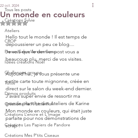
22 oct. 2024
Tous les posts
Un monde en couleurs
Créations Sylvie
Noté NaN étoiles sur 5.
Ateliers
Hello tout le monde ! Il est temps de 
CROP
dépoussierer un peu ce blog....
Presse/Salon Version Scrap
Je vois que le dernier post vous a 
beaucoup plu, merci de vos visites.
Idées créations Noël
Challenges groupe
Aujourd'hui, je vous présente une 
petite carte toute mignonne, créée en 
Tutos
direct sur le salon du week-end dernier. 
Démos produits
J'avais super envie de ressortir ma 
grande planche des Ateliers de Karine 
Créations Ha.Pi Little Fox
Mon monde en couleurs, qui était juste 
Créations L’encre et L'Image
parfaite pour nos démonstrations de 
Créations Les Papiers de Pandore
scrap !
Créations Mes P’tits Ciseaux