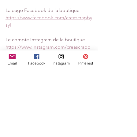
La page Facebook de la boutique
https://www.facebook.com/creascrapby
syl
Le compte Instagram de la boutique 
https://www.instagram.com/creascrapb
ysyl/
Email
Facebook
Instagram
Pinterest
La chaîne YouTube de la boutique 
https://www.youtube.com/channel/UCn
VObt4Eglu5o3O-1J11Aow
page
DT Rose