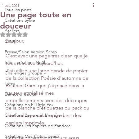
11 oct. 2021
Tous les posts
Une page toute en
Créations Sylvie
douceur
Ateliers
Noté NaN étoiles sur 5.
Bonjour,
CROP
Presse/Salon Version Scrap
C'est avec une page très clean que je 
Idées créations Noël
vous retrouve aujourd'hui. 
J'ai utilisé une large bande de papier 
Challenges groupe
de la collection Poésie d'automne de 
Tutos
Béatrice Garni que j'ai placé dans la 
hauteur et réalisé mes 
Démos produits
embellissements avec des découpes 
Créations Ha.Pi Little Fox
de la planche d'étiquettes du pack ou 
Créations L’encre et L'Image
des feuillages découpés dans des 
papiers imprimés.
Créations Les Papiers de Pandore
Créations Mes P’tits Ciseaux
Cette page simple et douce vous 