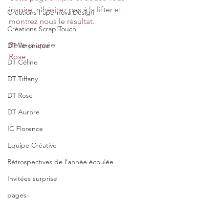
inspire, n'hésitez pas à la lifter et 
Créations Papernova Design
montrez nous le résultat. 
Créations Scrap'Touch
Belle journée 
DT Véronique
Rose
DT Céline
DT Tiffany
DT Rose
DT Aurore
IC Florence
Equipe Créative
Rétrospectives de l’année écoulée
Invitées surprise
pages