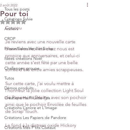
2 août 2022
Tous les posts
Pour toi
Créations Sylvie
Noté NaN étoiles sur 5.
Coucou
Ateliers
CROP
Je reviens avec une nouvelle carte 
Presse/Salon Version Scrap
d’anniversaire, l’été chez nous est 
propice aux anniversaires, et celui-ci 
Idées créations Noël
cette année s’est fêté par une belle 
Challenges groupe
soirée d'été entre amies scrappeuses.
Tutos
Sur cette carte, j’ai voulu mettre à 
Démos produits
l’honneur la jolie collection Light Soul 
de Papernova Design avec son pochoir 
Créations Ha.Pi Little Fox
ainsi que le pochoir Envolée de feuilles 
Créations L’encre et L'Image
de Scrap’Touch.
Créations Les Papiers de Pandore
Le fond à la distress oxide Hickory 
Créations Mes P’tits Ciseaux