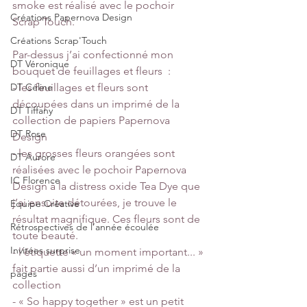
smoke est réalisé avec le pochoir 
Créations Papernova Design
Scrap’Touch.
Créations Scrap'Touch
Par-dessus j’ai confectionné mon 
DT Véronique
bouquet de feuillages et fleurs  :
DT Céline
- les feuillages et fleurs sont 
découpées dans un imprimé de la 
DT Tiffany
collection de papiers Papernova 
DT Rose
Design
- les grosses fleurs orangées sont 
DT Aurore
réalisées avec le pochoir Papernova 
IC Florence
Design à la distress oxide Tea Dye que 
j’ai ensuite détourées, je trouve le 
Equipe Créative
résultat magnifique. Ces fleurs sont de 
Rétrospectives de l’année écoulée
toute beauté.
Invitées surprise
- l’étiquette « un moment important... » 
fait partie aussi d’un imprimé de la 
pages
collection
- « So happy together » est un petit 