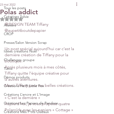
23 mai 2022
Tous les posts
Polas addict
Créations Sylvie
Noté NaN étoiles sur 5.
🌸DESIGN TEAM Tiffany 
Ateliers
@aupetitboutdepapier 
CROP
Presse/Salon Version Scrap
Un post spécial aujourd’hui car c’est la 
Idées créations Noël
dernière création de Tiffany pour la 
Challenges groupe
boutique.
Après plusieurs mois à mes côtés, 
Tutos
Tiffany quitte l’équipe créative pour 
Démos produits
d’autres aventures.
Merci Tiffany pour tes belles créations.
Créations Ha.Pi Little Fox
Créations L’encre et L'Image
« C’est la dernière »
Créations Les Papiers de Pandore
Aujourd’hui, je vous propose quatre 
Polaroïds avec les papiers « Cottage » 
Créations Mes P’tits Ciseaux