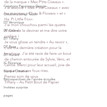
de la marque « Mes P’tits Ciseaux ». 
Créations Papernova Design
J’ai associé « Mes P’tits Ciseaux » avec 
les marques « Chou & Flowers » et « 
Créations Scrap'Touch
Ha. Pi Little Fox».
DT Véronique
J’ai mon chouchou parmi les quatre.
DT Céline
A vous de le deviner et me dire votre 
préféré !
DT Tiffany
Je vous glisse un tendre « Au revoir », 
DT Rose
c’est ma dernière création pour la 
boutique. J’ai été ravie de faire un bout 
DT Aurore
de chemin entourée de Sylvie, Véro, et 
IC Florence
Céline. Merci pour leur accueil, joie de 
vivre et tous ces fous rires.
Equipe Créative
Prenez soin de vous
Rétrospectives de l’année écoulée
Tiffany – Au Petit Bout de Papier
Invitées surprise
pages