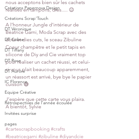
nous acceptons bien sûr les cachets 
Créations Papernova Design
réalisés en tampons, dies..... 😉
Créations Scrap'Touch
A l’honneur Jungle d’intérieur de 
DT Véronique
Béatrice Garni, Moda Scrap avec des 
DT Céline
dots et dies cuts, le sceau Zibuline 
Coeur champêtre et le petit tapis en 
DT Tiffany
silicone de Diy and Cie vraiment top 
DT Rose
pour réaliser un cachet réussi, et celui-
ci vous plait beaucoup apparemment, 
DT Aurore
un réassort est arrivé, bye bye le papier 
IC Florence
cuisson 😅
Equipe Créative
J’espère que cette carte vous plaira.
Rétrospectives de l’année écoulée
A bientôt, Sylvie
Invitées surprise
pages
#cartescrapbooking
#crafts
#beatricegarni
#zibuline
#diyandcie