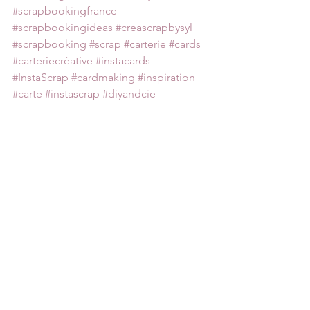
#scrapbookingfrance
#scrapbookingideas
#creascrapbysyl
#scrapbooking
#scrap
#carterie
#cards
#carteriecréative
#instacards
#InstaScrap
#cardmaking
#inspiration
#carte
#instascrap
#diyandcie