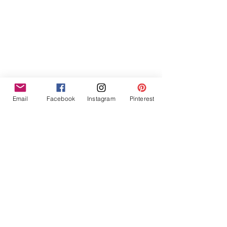
Email
Facebook
Instagram
Pinterest
Nouveau challenge sur le groupe 
Facebook et sur la boutique !
Attention
 le groupe de la boutique est 
dorénavant privé
, pour y accéder, vous 
devez être membre de la boutique en 
vous connectant simplement à votre 