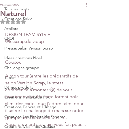
24 mars 2022
Tous les posts
Naturel
Créations Sylvie
Noté NaN étoiles sur 5.
Ateliers
DESIGN TEAM SYLVIE 
CROP
@le.scrap.de.vioup  
Presse/Salon Version Scrap
Idées créations Noël
Coucou
Challenges groupe
A mon tour (entre les préparatifs de 
Tutos
salon Version Scrap, le stress 
Démos produits
commence à monter 😅) de vous 
montrer ma petite carte format pola 
Créations Ha.Pi Little Fox
slim, des cartes que j’adore faire, pour 
Créations L’encre et L'Image
illustrer le challenge de mars sur notre 
Créations Les Papiers de Pandore
groupe avec le cachet de cire. 
Apparemment ce vilain vous fait peur.... 
Créations Mes P’tits Ciseaux