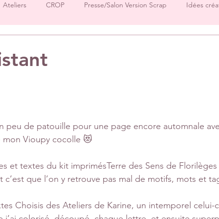
Ateliers
CROP
Presse/Salon Version Scrap
Idées créa
Démos produits
Créations Ha.Pi Little Fox
Créations L’en
stant
sur 5.
Créations Mes P’tits Ciseaux
Créations Papernova Design
DT Tiffany
DT Rose
DT Aurore
IC Florence
Equ
un peu de patouille pour une page encore automnale ave
 mon Vioupy cocolle 😻 
Invitées surprise
pages
ges et textes du kit imprimésTerre des Sens de Florilèges
t c’est que l’on y retrouve pas mal de motifs, mots et t
es Choisis des Ateliers de Karine, un intemporel celui-ci
que j’ai colorisé, découpé  chaque lettre, et ensuite super