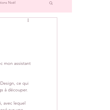
tions Noël
cre et L'Image
Créations Scrap'Touch
ipe Créative
c mon assistant 
 Design, ce qui 
ags à découper.
, avec lequel 
posé sur une 