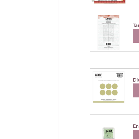
Ta
A
Di
A
En
A