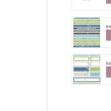
Et
A
Et
A