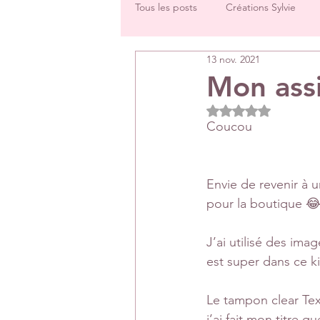
Tous les posts
Créations Sylvie
13 nov. 2021
Challenges groupe
Tutos
Mon assi
Noté NaN étoiles 
Créations Les Papiers de Pandore
Coucou
DT Véronique
DT Céline
Envie de revenir à 
pour la boutique 
Rétrospectives de l’année écoulée
J’ai utilisé des ima
est super dans ce ki
Le tampon clear Text
j’ai fait mon titre 