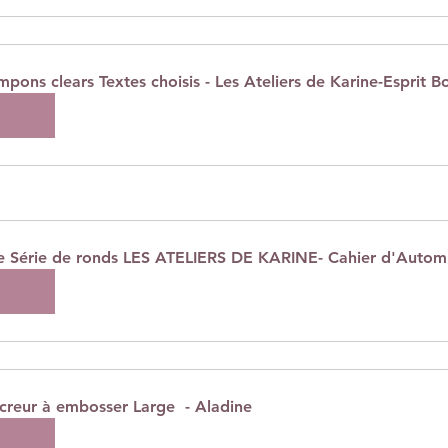
mpons clears Textes choisis - Les Ateliers de Karine-Esprit 
cheter
e Série de ronds LES ATELIERS DE KARINE- Cahier d'Auto
cheter
creur à embosser Large  - Aladine
cheter