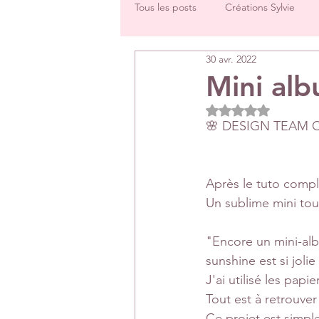
Tous les posts
Créations Sylvie
30 avr. 2022
Challenges groupe
Tutos
Mini alb
Noté NaN étoiles 
Créations Les Papiers de Pandore
🌸 DESIGN TEAM Cé
DT Véronique
DT Céline
Après le tuto comple
Un sublime mini tou
Rétrospectives de l’année écoulée
"Encore un mini-albu
sunshine est si joli
J'ai utilisé les pap
Tout est à retrouver
Ce projet est simple 