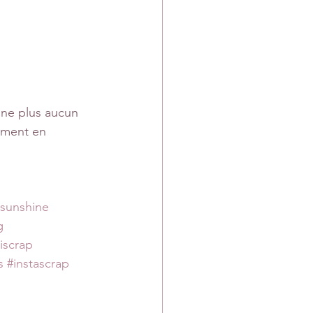
ine plus aucun 
ement en 
sunshine
g
iscrap
s
#instascrap