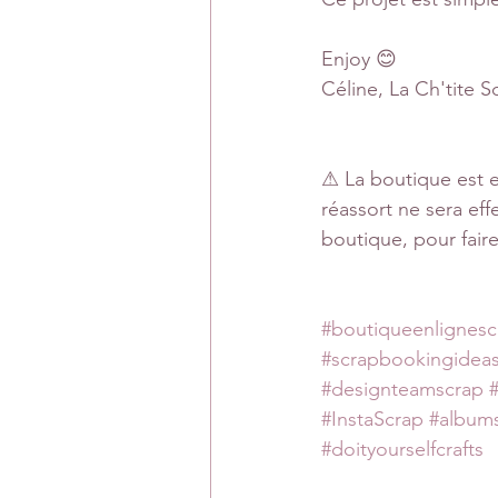
Enjoy 😊
Céline, La Ch'tite 
⚠ La boutique est e
réassort ne sera ef
boutique, pour fair
#boutiqueenlignesc
#scrapbookingidea
#designteamscrap
#InstaScrap
#album
#doityourselfcrafts