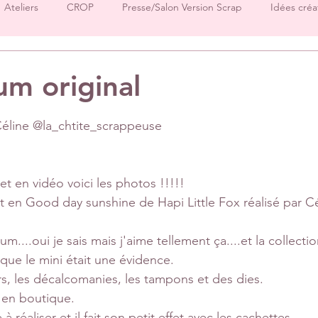
Ateliers
CROP
Presse/Salon Version Scrap
Idées créa
Démos produits
Créations Ha.Pi Little Fox
Créations L’en
um original
sur 5.
Créations Mes P’tits Ciseaux
Créations Papernova Design
line @la_chtite_scrappeuse 
DT Tiffany
DT Rose
DT Aurore
IC Florence
Equ
t en vidéo voici les photos !!!!!
t en Good day sunshine de Hapi Little Fox réalisé par Cé
Invitées surprise
pages
m....oui je sais mais j'aime tellement ça....et la collect
e que le mini était une évidence. 
iers, les décalcomanies, les tampons et des dies. 
 en boutique. 
à réaliser et il fait son petit effet avec les cachettes. 