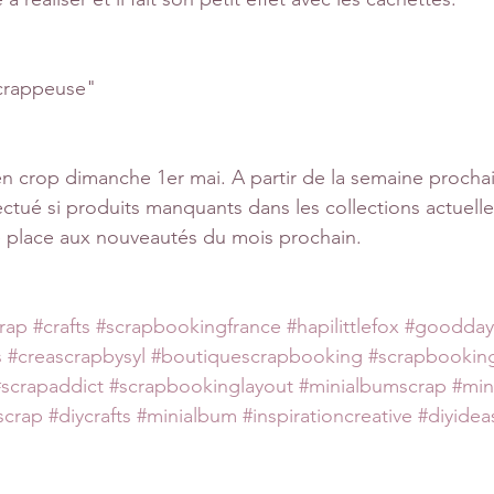
Scrappeuse"
n crop dimanche 1er mai. A partir de la semaine procha
fectué si produits manquants dans les collections actuell
e place aux nouveautés du mois prochain.
rap
#crafts
#scrapbookingfrance
#hapilittlefox
#goodday
s
#creascrapbysyl
#boutiquescrapbooking
#scrapbookin
#scrapaddict
#scrapbookinglayout
#minialbumscrap
#min
scrap
#diycrafts
#minialbum
#inspirationcreative
#diyidea