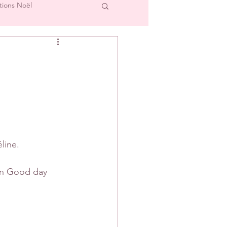
tions Noël
cre et L'Image
Créations Scrap'Touch
ipe Créative
line.
ion Good day 