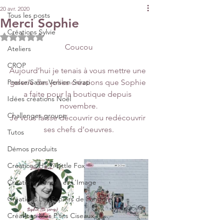
20 avr. 2020
Tous les posts
Merci Sophie
Créations Sylvie
Noté NaN étoiles sur 5.
Coucou
Ateliers
CROP
Aujourd’hui je tenais à vous mettre une 
Presse/Salon Version Scrap
galerie des jolies créations que Sophie 
a faite pour la boutique depuis 
Idées créations Noël
novembre.
Challenges groupe
Je vous laisse découvrir ou redécouvrir 
ses chefs d’oeuvres.
Tutos
Démos produits
Créations Ha.Pi Little Fox
Créations L’encre et L'Image
Créations Les Papiers de Pandore
Créations Mes P’tits Ciseaux