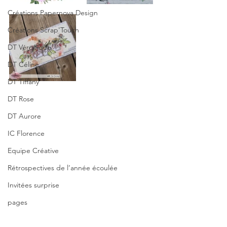
Créations Papernova Design
Créations Scrap'Touch
DT Véronique
DT Céline
DT Tiffany
DT Rose
DT Aurore
IC Florence
Equipe Créative
Rétrospectives de l’année écoulée
Invitées surprise
pages