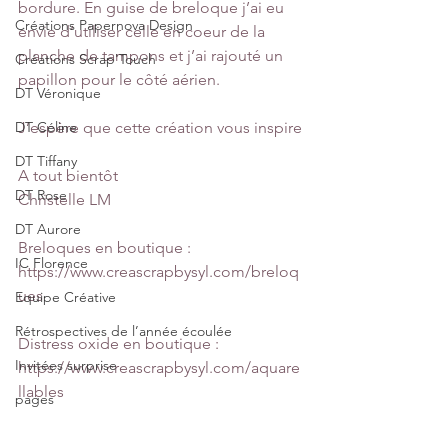
bordure. En guise de breloque j’ai eu 
Créations Papernova Design
envie d’utiliser celle en coeur de la 
planche de tampons et j’ai rajouté un 
Créations Scrap'Touch
papillon pour le côté aérien.
DT Véronique
DT Céline
J’espère que cette création vous inspire
DT Tiffany
A tout bientôt 
DT Rose
Christelle LM
DT Aurore
Breloques en boutique :
IC Florence
https://www.creascrapbysyl.com/breloq
ues
Equipe Créative
Rétrospectives de l’année écoulée
Distress oxide en boutique :
Invitées surprise
https://www.creascrapbysyl.com/aquare
llables
pages