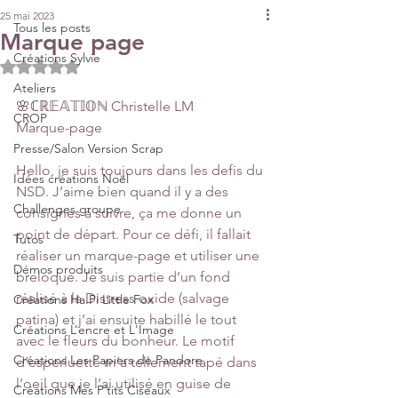
25 mai 2023
Tous les posts
Marque page
Créations Sylvie
Noté NaN étoiles sur 5.
Ateliers
🌸ℂℝ𝔼𝔸𝕋𝕀𝕆ℕ Christelle LM 
CROP
Marque-page
Presse/Salon Version Scrap
Hello, je suis toujours dans les defis du 
Idées créations Noël
NSD. J’aime bien quand il y a des 
Challenges groupe
consignes à suivre, ça me donne un 
point de départ. Pour ce défi, il fallait 
Tutos
réaliser un marque-page et utiliser une 
Démos produits
breloque. Je suis partie d’un fond 
réalisé à la Distress oxide (salvage 
Créations Ha.Pi Little Fox
patina) et j’ai ensuite habillé le tout 
Créations L’encre et L'Image
avec le fleurs du bonheur. Le motif 
Créations Les Papiers de Pandore
d’esperluette m’a tellement tapé dans 
l’oeil que je l’ai utilisé en guise de 
Créations Mes P’tits Ciseaux