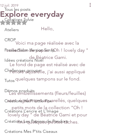
12 juil. 2019
Tous les posts
Explore everyday
Créations Sylvie
Noté NaN étoiles sur 5.
Hello, 
Ateliers
CROP
Voici ma page réalisée avec la 
Presse/Salon Version Scrap
collection de papier "Oh ! lovely day " 
de Béatrice Garni.
Idées créations Noël
Le fond de page est réalisé avec de 
Challenges groupe
l'encre aquarelle, j'ai aussi appliqué 
quelques tampons sur le fond.
Tutos
Démos produits
Les embellissements (fleurs/feuilles) 
sont  également aquarellés, quelques 
Créations Ha.Pi Little Fox
petits mots de la collection "Oh ! 
Créations L’encre et L'Image
lovely day " de Béatrice Garni et pour 
Créations Les Papiers de Pandore
finir quelques petites tâches.
Créations Mes P’tits Ciseaux