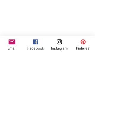
Bonne journée
Virginie / Flonya
Email
Facebook
Instagram
Pinterest
Voir tout
Posts similaires