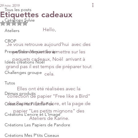
29 nov. 2019
Tous les posts
Etiquettes cadeaux
Créations Sylvie
Noté NaN étoiles sur 5.
Hello,
Ateliers
CROP
Je vous retrouve aujourd'hui  avec des 
Presse/Salon Version Scrap
petites étiquettes à mettre sur les 
paquets cadeaux, Noël  arrivant à 
Idées créations Noël
grand pas il est temps de préparer tout 
Challenges groupe
cela.
Tutos
Elles ont été réalisées avec la 
Démos produits
collection de papier "Free like a Bird" 
des Papiers de Pandore, et la page de 
Créations Ha.Pi Little Fox
papier "Les petits mignons" des 
Créations L’encre et L'Image
Ateliers de Karine.
Créations Les Papiers de Pandore
Créations Mes P’tits Ciseaux