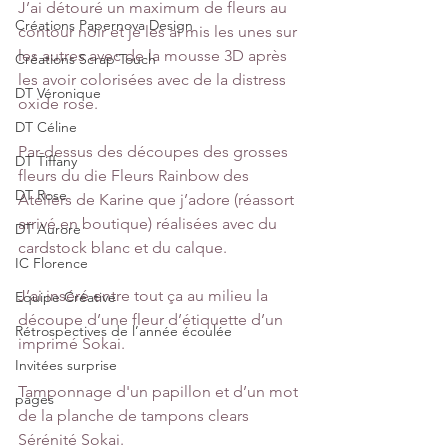
J’ai détouré un maximum de fleurs au 
Créations Papernova Design
contour noir et je les ai mis les unes sur 
les autres avec de la mousse 3D après 
Créations Scrap'Touch
les avoir colorisées avec de la distress 
DT Véronique
oxide rose.
DT Céline
Par-dessus des découpes des grosses 
DT Tiffany
fleurs du die Fleurs Rainbow des 
DT Rose
Ateliers de Karine que j’adore (réassort 
arrivé en boutique) réalisées avec du 
DT Aurore
cardstock blanc et du calque.
IC Florence
J’ai inséré entre tout ça au milieu la 
Equipe Créative
découpe d’une fleur d’étiquette d’un 
Rétrospectives de l’année écoulée
imprimé Sokai. 
Invitées surprise
Tamponnage d'un papillon et d’un mot 
pages
de la planche de tampons clears 
Sérénité Sokai.