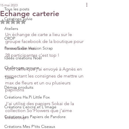
15 mai 2023
Tous les posts
Echange carterie
Créations Sylvie
Noté NaN étoiles sur 5.
Ateliers
Un échange de carte a lieu sur le 
CROP
groupe facebook de la boutique pour 
Presse/Salon Version Scrap
le mois de mai. 
28 participantes c'est top !
Idées créations Noël
Challenges groupe
Voici celle que j'ai envoyé à Agnès en 
respectant les consignes de mettre un 
Tutos
max de fleurs et un ou plusieurs 
Démos produits
papillons 
Créations Ha.Pi Little Fox
J'ai utilisé des papiers Sokai de la 
Créations L’encre et L'Image
collection So'Flowers que j'aime 
Créations Les Papiers de Pandore
beaucoup : 
Créations Mes P’tits Ciseaux