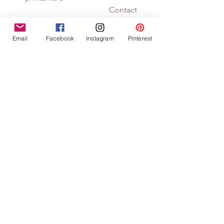
					Contact 
inscription (1 semaine avant l’atelier) 
0646149891 ou mail 
Email
Facebook
Instagram
Pinterest
creascrapbysyl@gmail.com
Voir la boutique
Suivez la boutique sur Facebook
https://www.facebook.com/creascrapby
syl
Suivez la boutique sur Instagram
https://www.instagram.com/creascrapb
ysyl/
Abonnez-vous au groupe privé 