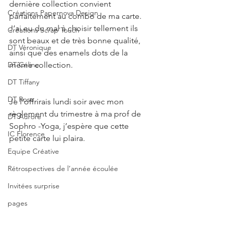
dernière collection convient 
Créations Papernova Design
parfaitement au combo de ma carte. 
J’ai eu du mal à choisir tellement ils 
Créations Scrap'Touch
sont beaux et de très bonne qualité, 
DT Véronique
ainsi que des enamels dots de la 
DT Céline
même collection.
DT Tiffany
DT Rose
Je l’offrirais lundi soir avec mon 
règlement du trimestre à ma prof de 
DT Aurore
Sophro -Yoga, j’espère que cette 
IC Florence
petite carte lui plaira.
Equipe Créative
Rétrospectives de l’année écoulée
Invitées surprise
pages