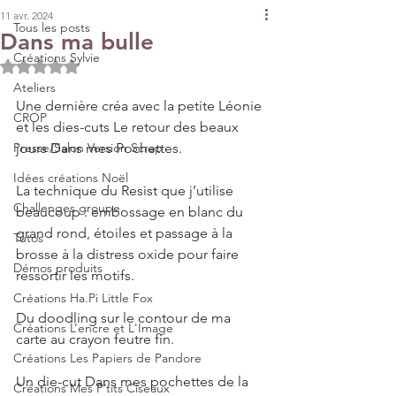
11 avr. 2024
Tous les posts
Dans ma bulle
Créations Sylvie
Noté NaN étoiles sur 5.
Ateliers
Une dernière créa avec la petite Léonie 
CROP
et les dies-cuts Le retour des beaux 
Presse/Salon Version Scrap
jours Dans mes Pochettes.
Idées créations Noël
La technique du Resist que j’utilise 
Challenges groupe
beaucoup : embossage en blanc du 
grand rond, étoiles et passage à la 
Tutos
brosse à la distress oxide pour faire 
Démos produits
ressortir les motifs.
Créations Ha.Pi Little Fox
Du doodling sur le contour de ma 
Créations L’encre et L'Image
carte au crayon feutre fin.
Créations Les Papiers de Pandore
Un die-cut Dans mes pochettes de la 
Créations Mes P’tits Ciseaux