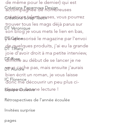
de même pour le dernier) qui est 
Créations Papernova Design
accompagnée de nombreuses 
créatrices talentueuses, vous pourrez 
Créations Scrap'Touch
trouver tous les mags déjà parus sur 
DT Véronique
son blog je vous mets le lien en bas, 
DT Céline
j'ai sponsorisé le magazine par l'envoi 
de quelques produits, j'ai eu la grande 
DT Tiffany
joie d'avoir droit à ma petite interview, 
DT Rose
difficile au début de se lancer je ne 
vous cache pas, mais ensuite j'aurais 
DT Aurore
bien écrit un roman, je vous laisse 
IC Florence
donc me découvrir un peu plus ci-
dessous, bonne lecture !
Equipe Créative
Rétrospectives de l’année écoulée
Invitées surprise
pages