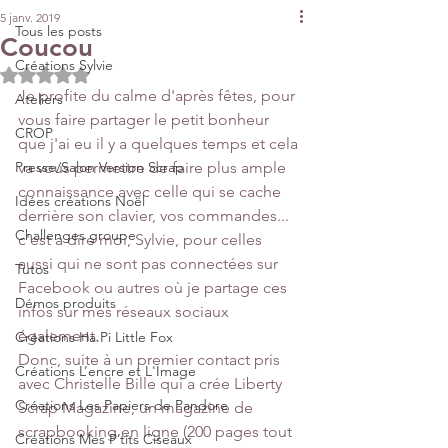
5 janv. 2019
Tous les posts
Coucou
Créations Sylvie
Noté NaN étoiles sur 5.
Je profite du calme d'après fêtes, pour 
Ateliers
vous faire partager le petit bonheur 
CROP
que j'ai eu il y a quelques temps et cela 
Presse/Salon Version Scrap
va vous permettre de faire plus ample 
connaissance avec celle qui se cache 
Idées créations Noël
derrière son clavier, vos commandes... 
Challenges groupe
c'est à dire moi, Sylvie, pour celles 
aussi qui ne sont pas connectées sur 
Tutos
Facebook ou autres où je partage ces 
Démos produits
infos sur mes réseaux sociaux 
également.
Créations Ha.Pi Little Fox
Donc, suite à un premier contact pris 
Créations L’encre et L'Image
avec Christelle Bille qui a crée Liberty 
Créations Les Papiers de Pandore
Scrap Magazine, un magazine de 
scrapbooking en ligne (200 pages tout 
Créations Mes P’tits Ciseaux