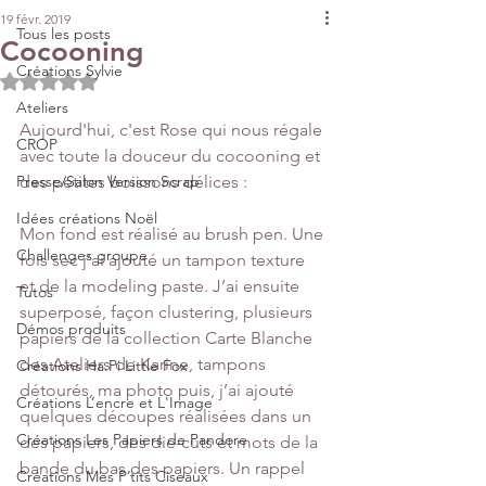
19 févr. 2019
Tous les posts
Cocooning
Créations Sylvie
Noté NaN étoiles sur 5.
Ateliers
Aujourd'hui, c'est Rose qui nous régale 
CROP
avec toute la douceur du cocooning et 
Presse/Salon Version Scrap
des petites boissons délices :
Idées créations Noël
Mon fond est réalisé au brush pen. Une 
Challenges groupe
fois sec j’ai ajouté un tampon texture 
et de la modeling paste. J’ai ensuite 
Tutos
superposé, façon clustering, plusieurs 
Démos produits
papiers de la collection Carte Blanche 
des Ateliers de Karine, tampons 
Créations Ha.Pi Little Fox
détourés, ma photo puis, j’ai ajouté 
Créations L’encre et L'Image
quelques découpes réalisées dans un 
Créations Les Papiers de Pandore
des papiers, des die-cuts et mots de la 
bande du bas des papiers. Un rappel 
Créations Mes P’tits Ciseaux