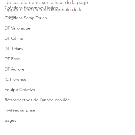
de ces éléments sur le haut de la page 
Créations Papernova Design
apporte une lecture diagonale de la 
page. 
Créations Scrap'Touch
DT Véronique
DT Céline
DT Tiffany
DT Rose
DT Aurore
IC Florence
Equipe Créative
Rétrospectives de l’année écoulée
Invitées surprise
pages