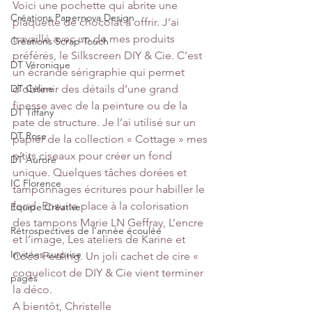
Voici une pochette qui abrite une 
Créations Papernova Design
plaquette de chocolat à offrir. J’ai 
travaillé avec un de mes produits 
Créations Scrap'Touch
préférés, le Silkscreen DIY & Cie. C’est 
DT Véronique
un écrande sérigraphie qui permet 
DT Céline
d’obtenir des détails d’une grand 
finesse avec de la peinture ou de la 
DT Tiffany
pate de structure. Je l’ai utilisé sur un 
DT Rose
papier de la collection « Cottage » mes 
p’tits ciseaux pour créer un fond 
DT Aurore
unique. Quelques tâches dorées et 
IC Florence
tamponnages écritures pour habiller le 
fond. Ensuite place à la colorisation 
Equipe Créative
des tampons Marie LN Geffray, L’encre 
Rétrospectives de l’année écoulée
et l’image, Les ateliers de Karine et 
Invitées surprise
Coco Feeling. Un joli cachet de cire « 
coquelicot de DIY & Cie vient terminer 
pages
la déco.
A bientôt, Christelle