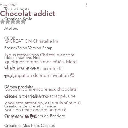
28 avr. 2023
Tous les posts
Chocolat addict
Créations Sylvie
Noté NaN étoiles sur 5.
Ateliers
CROP
🌸CREATION Christelle lm
Presse/Salon Version Scrap
Nous retrouvons Christelle encore 
Idées créations Noël
quelques temps à mes côtés. Merci 
Challenges groupe
Christelle d’avoir accepter la 
prolongation de mon invitation 😍
Tutos
Démos produits
Succombons encore aux chocolats 
dans un très joli écrin scrappé, une 
Créations Ha.Pi Little Fox
chouette attention, et je suis sûre qu'il 
Créations L’encre et L'Image
vous en reste encore un peu à 
Créations Les Papiers de Pandore
déguster 🐇🐣🍫
Créations Mes P’tits Ciseaux