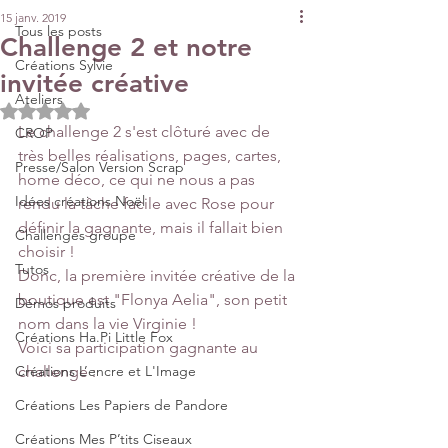
15 janv. 2019
Tous les posts
Challenge 2 et notre
Créations Sylvie
invitée créative
Ateliers
Noté NaN étoiles sur 5.
Le challenge 2 s'est clôturé avec de 
CROP
très belles réalisations, pages, cartes, 
Presse/Salon Version Scrap
home déco, ce qui ne nous a pas 
Idées créations Noël
rendu la tâche facile avec Rose pour 
définir la gagnante, mais il fallait bien 
Challenges groupe
choisir !
Tutos
Donc, la première invitée créative de la 
boutique est "Flonya Aelia", son petit 
Démos produits
nom dans la vie Virginie !
Créations Ha.Pi Little Fox
Voici sa participation gagnante au 
Créations L’encre et L'Image
challenge :
Créations Les Papiers de Pandore
Créations Mes P’tits Ciseaux