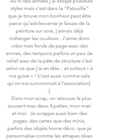
   Au fil des années j'ai essayé plusieurs 
styles mais c'est dans la "Patouille" 
que je trouve mon bonheur peut être 
parce qu'adolescente je faisais de la 
peinture sur soie, j'aimais déjà 
mélanger les couleurs.  J'aime donc 
créer mes fonds de page avec des 
encres, des tampons parfois un peu de 
relief avec de la pâte de structure c'est 
selon ce que j'ai en tête... et surtout « à 
ma guise » ! (c'est aussi comme cela 
qu'on me surnommait à l'association)  
:)  
   Dans mon scrap, on retrouve le plus 
souvent mes deux 4 pattes, mon mari 
et moi.  Je scrappe aussi bien des 
pages, des cartes que des minis, 
parfois des objets home déco  que je 
personnalise comme les attrapes rêves 