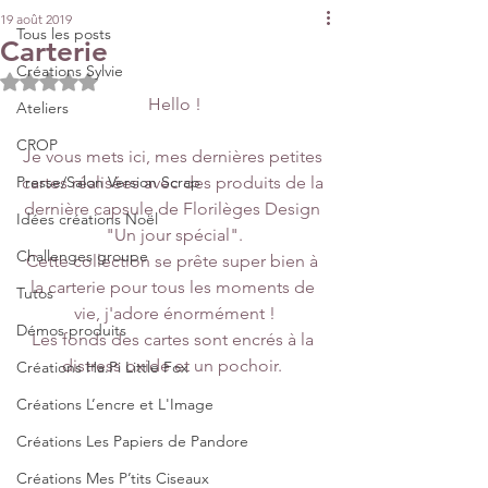
19 août 2019
Tous les posts
Carterie
Créations Sylvie
Noté NaN étoiles sur 5.
Hello !
Ateliers
CROP
Je vous mets ici, mes dernières petites 
Presse/Salon Version Scrap
cartes réalisées avec des produits de la 
dernière capsule de Florilèges Design 
Idées créations Noël
"Un jour spécial".
Challenges groupe
Cette collection se prête super bien à 
la carterie pour tous les moments de 
Tutos
vie, j'adore énormément !
Démos produits
Les fonds des cartes sont encrés à la 
distress oxide et un pochoir. 
Créations Ha.Pi Little Fox
Créations L’encre et L'Image
Créations Les Papiers de Pandore
Créations Mes P’tits Ciseaux