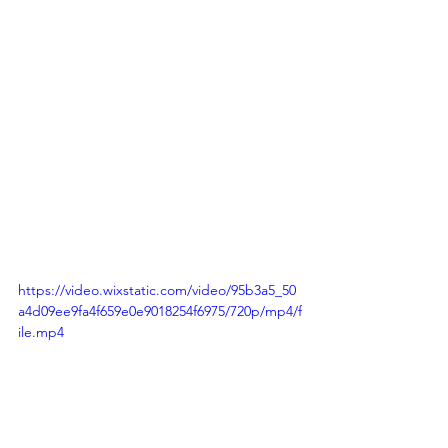
https://video.wixstatic.com/video/95b3a5_50
a4d09ee9fa4f659e0e9018254f6975/720p/mp4/f
ile.mp4