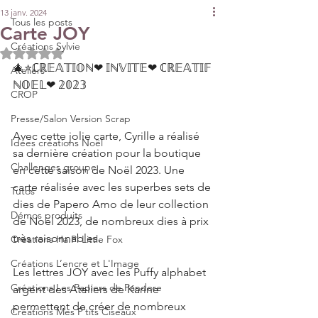
13 janv. 2024
Tous les posts
Carte JOY
Créations Sylvie
Noté NaN étoiles sur 5.
🎄⭐ℂℝ𝔼𝔸𝕋𝕀𝕆ℕ❤ 𝕀ℕ𝕍𝕀𝕋𝔼❤ ℂℝ𝔼𝔸𝕋𝕀𝔽️ 
Ateliers
ℕ𝕆𝔼𝕃❤ 𝟚𝟘𝟚𝟛️
CROP
Presse/Salon Version Scrap
Avec cette jolie carte, Cyrille a réalisé 
Idées créations Noël
sa dernière création pour la boutique 
Challenges groupe
en cette saison de Noël 2023. Une 
carte réalisée avec les superbes sets de 
Tutos
dies de Papero Amo de leur collection 
Démos produits
de Noël 2023, de nombreux dies à prix 
très raisonnables. 
Créations Ha.Pi Little Fox
Créations L’encre et L'Image
Les lettres JOY avec les Puffy alphabet 
Créations Les Papiers de Pandore
argent des Ateliers de Karine 
permettent de créer de nombreux 
Créations Mes P’tits Ciseaux