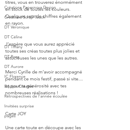
titres, vous en trouverez énormément 
Créations Papernova Design
en stock de toutes les couleurs. 
Quelques sets de chiffres également 
Créations Scrap'Touch
en rayon.
DT Véronique
DT Céline
J’espère que vous aurez apprécié 
DT Tiffany
toutes ses créas toutes plus jolies et 
DT Rose
astucieuses les unes que les autres.
DT Aurore
Merci Cyrille de m’avoir accompagné 
IC Florence
pendant ce mois festif, passé si vite.... 
et pour ta générosité avec tes 
Equipe Créative
nombreuses réalisations !
Rétrospectives de l’année écoulée
Invitées surprise
Carte JOY
pages
Une carte toute en découpe avec les 