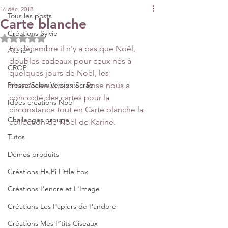
16 déc. 2018
Tous les posts
Carte blanche
Créations Sylvie
Noté NaN étoiles sur 5.
En décembre il n'y a pas que Noël, 
Ateliers
doubles cadeaux pour ceux nés à 
CROP
quelques jours de Noël, les 
Presse/Salon Version Scrap
chanccceeuuuxxxx... Rose nous a 
concocté des cartes pour la 
Idées créations Noël
circonstance tout en Carte blanche la 
Challenges groupe
collection de Noël de Karine.
Tutos
Démos produits
Créations Ha.Pi Little Fox
Créations L’encre et L'Image
Créations Les Papiers de Pandore
Créations Mes P’tits Ciseaux