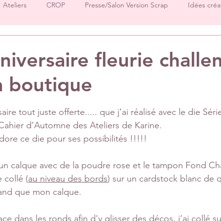
Ateliers
CROP
Presse/Salon Version Scrap
Idées créa
Démos produits
Créations Ha.Pi Little Fox
Créations L’en
niversaire fleurie challe
a boutique
Créations Mes P’tits Ciseaux
Créations Papernova Design
sur 5.
ire tout juste offerte..... que j’ai réalisé avec le die Sér
DT Tiffany
DT Rose
DT Aurore
IC Florence
Equ
 Cahier d’Automne des Ateliers de Karine.
ore ce die pour ses possibilités !!!!!
Invitées surprise
pages
un calque avec de la poudre rose et le tampon Fond C
 collé (
au niveau des bords
) sur un cardstock blanc de 
rand que mon calque.
ace dans les ronds afin d'y glisser des décos, j’ai collé s