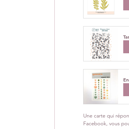
A
Ta
A
En
A
Une carte qui répon
Facebook, vous pouv