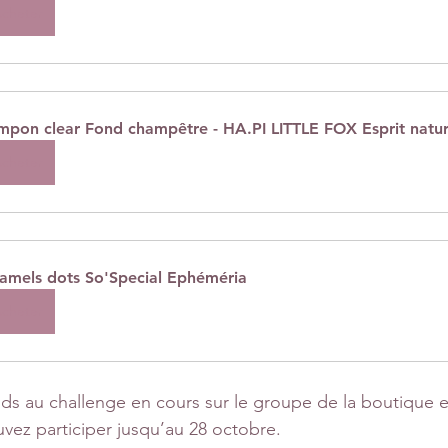
cheter
mpon clear Fond champêtre - HA.PI LITTLE FOX Esprit natu
cheter
amels dots So'Special Ephéméria
cheter
ds au challenge en cours sur le groupe de la boutique e
ez participer jusqu’au 28 octobre.