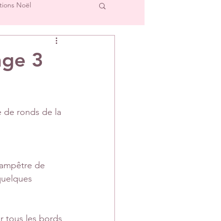
tions Noël
cre et L'Image
nge 3
Créations Scrap'Touch
ie de ronds de la 
ipe Créative
hampêtre de 
quelques 
ur tous les bords 