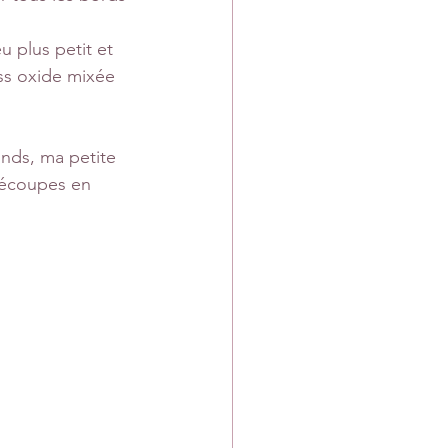
 plus petit et 
ss oxide mixée 
onds, ma petite 
découpes en 