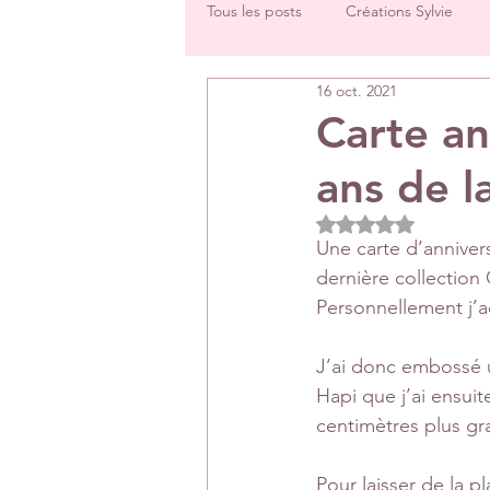
Tous les posts
Créations Sylvie
16 oct. 2021
Challenges groupe
Tutos
Carte an
ans de l
Créations Les Papiers de Pandore
Noté NaN étoiles 
Une carte d’anniversa
DT Véronique
DT Céline
dernière collection
Personnellement j’ad
Rétrospectives de l’année écoulée
J’ai donc embossé 
Hapi que j’ai ensuite
centimètres plus g
Pour laisser de la pl