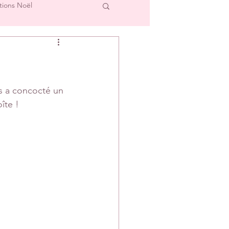
tions Noël
cre et L'Image
Créations Scrap'Touch
s a concocté un 
îte !
ipe Créative