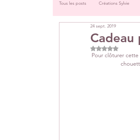
Tous les posts
Créations Sylvie
24 sept. 2019
Challenges groupe
Tutos
Cadeau 
Noté NaN étoiles 
Créations Les Papiers de Pandore
Pour clôturer cette
chouett
DT Véronique
DT Céline
Rétrospectives de l’année écoulée