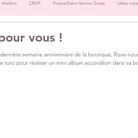
Ateliers
CROP
Presse/Salon Version Scrap
Idées créa
Démos produits
Créations Ha.Pi Little Fox
Créations L’en
pour vous !
sur 5.
Créations Mes P’tits Ciseaux
Créations Papernova Design
 dernière semaine anniversaire de la boutique, Rose nou
e tuto pour réaliser un mini album accordéon dans sa bo
DT Tiffany
DT Rose
DT Aurore
IC Florence
Equ
Invitées surprise
pages