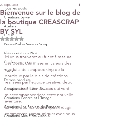
20 sept. 2018
Tous les posts
Bienvenue sur le blog de
Créations Sylvie
la boutique CREASCRAP
Ateliers
BY SYL
CROP
Noté NaN étoiles sur 5.
Presse/Salon Version Scrap
Idées créations Noël
Ici vous trouverez au fur et à mesure 
Challenges groupe
des posts, des mises en valeurs des 
produits de scrapbooking de la 
Tutos
boutique par le biais de créations 
Démos produits
réalisées par l'équipe créative, deux 
scrappeuses talentueuses qui vont 
Créations Ha.Pi Little Fox
m'accompagner dans cette nouvelle 
Créations L’encre et L'Image
aventure. 
Créations Les Papiers de Pandore
Ici vous pourrez vous inspirer, réagir, 
commenter, communiquer avec nous 
Créations Mes P’tits Ciseaux