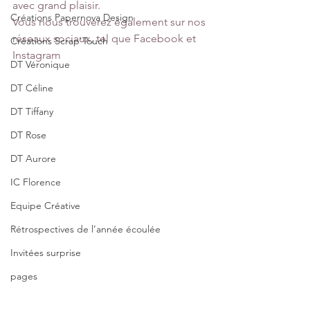
avec grand plaisir.
Créations Papernova Design
Vous nous trouverez également sur nos 
réseaux sociaux, tel que Facebook et 
Créations Scrap'Touch
Instagram
DT Véronique
DT Céline
DT Tiffany
DT Rose
DT Aurore
IC Florence
Equipe Créative
Rétrospectives de l’année écoulée
Invitées surprise
pages