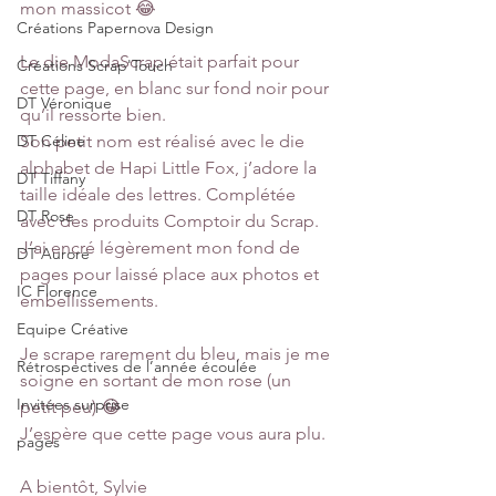
mon massicot 😂 
Créations Papernova Design
Le die ModaScrap était parfait pour 
Créations Scrap'Touch
cette page, en blanc sur fond noir pour 
DT Véronique
qu’il ressorte bien.
DT Céline
Son petit nom est réalisé avec le die 
alphabet de Hapi Little Fox, j’adore la 
DT Tiffany
taille idéale des lettres. Complétée 
DT Rose
avec des produits Comptoir du Scrap. 
J’ai encré légèrement mon fond de 
DT Aurore
pages pour laissé place aux photos et 
IC Florence
embellissements.
Equipe Créative
Je scrape rarement du bleu, mais je me 
Rétrospectives de l’année écoulée
soigne en sortant de mon rose (un 
Invitées surprise
petit peu) 😂
J’espère que cette page vous aura plu.
pages
A bientôt, Sylvie