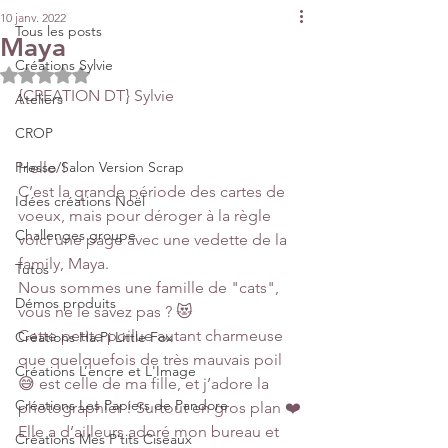
10 janv. 2022
Tous les posts
Maya
Créations Sylvie
Noté NaN étoiles sur 5.
{CREATION DT} Sylvie
Ateliers
CROP
Presse/Salon Version Scrap
Hello !
C’est la grande période des cartes de 
Idées créations Noël
voeux, mais pour déroger à la règle 
Challenges groupe
voici une page avec une vedette de la 
family, Maya. 
Tutos
Nous sommes une famille de "cats", 
Démos produits
vous ne le savez pas ? 😻
Cette petite poilue autant charmeuse 
Créations Ha.Pi Little Fox
que quelquefois de très mauvais poil 
Créations L’encre et L'Image
😅 est celle de ma fille, et j’adore la 
Créations Les Papiers de Pandore
photographier ! Surtout en gros plan ❤️
Elle a d’ailleurs adoré mon bureau et 
Créations Mes P’tits Ciseaux