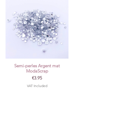
Semi-perles Argent mat
Quick View
ModaScrap
Price
€3.95
VAT Included