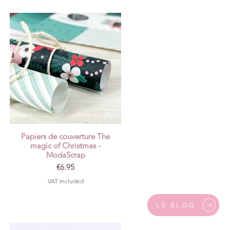
Papiers de couverture The
Quick View
magic of Christmas -
ModaScrap
Price
€6.95
VAT Included
LE BLOG