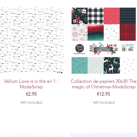
Vellum Love is in the air 1 -
Collection de papiers 30x30 The
Quick View
Quick View
ModaScrap
magic of Christmas ModaScrap
Price
Price
€2.95
€12.95
VAT Included
VAT Included