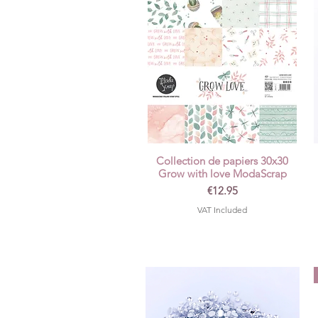
Collection de papiers 30x30
Quick View
Grow with love ModaScrap
Price
€12.95
VAT Included