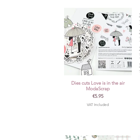
Dies cuts Love is in the air
Quick View
ModaScrap
Price
€5.95
VAT Included