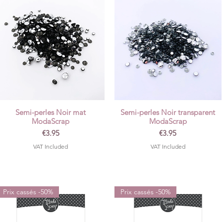
Semi-perles Noir mat
Semi-perles Noir transparent
Quick View
Quick View
ModaScrap
ModaScrap
Price
Price
€3.95
€3.95
VAT Included
VAT Included
Prix cassés -50%
Prix cassés -50%