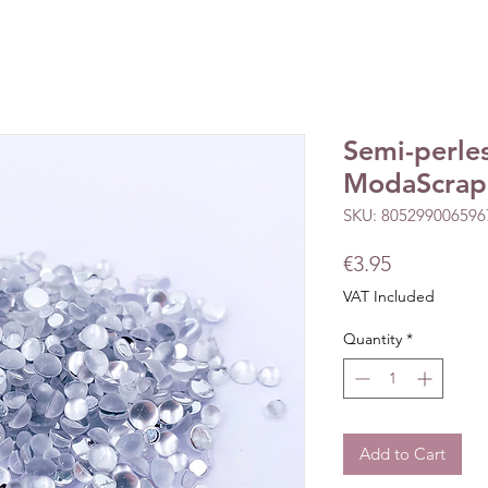
Semi-perle
ModaScrap
SKU: 805299006596
Price
€3.95
VAT Included
Quantity
*
Add to Cart