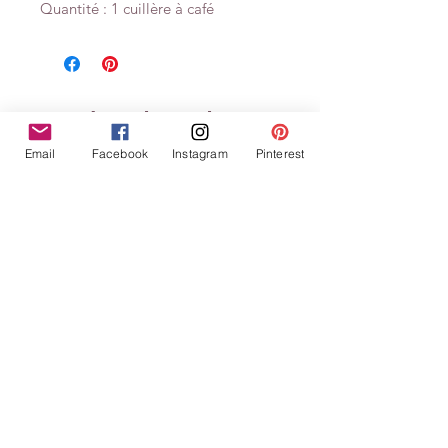
Quantité : 1 cuillère à café
Related Products
Email
Facebook
Instagram
Pinterest
Tampons clears Définitions
Tampons clears Défin