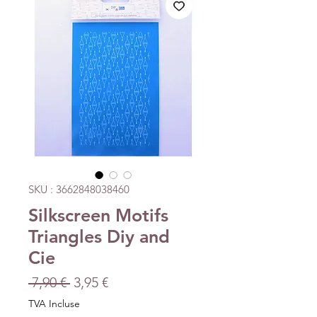
SKU : 3662848038460
Silkscreen Motifs
Triangles Diy and
Cie
Prix
Prix
 7,90 € 
3,95 €
original
promotionnel
TVA Incluse