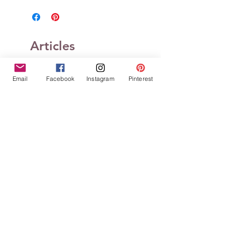
Articles
similaires
Email
Facebook
Instagram
Pinterest
Tampons clears Définitions
Tampons clears Défin