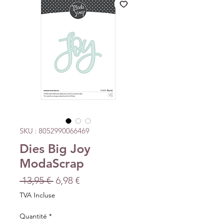
SKU : 8052990066469
Dies Big Joy
ModaScrap
Prix
Prix
 13,95 € 
6,98 €
original
promotionnel
TVA Incluse
Quantité
*