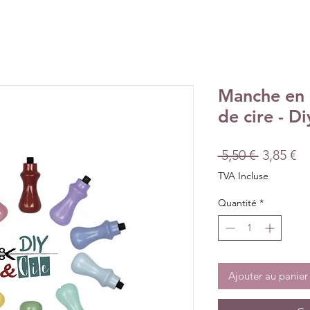
Manche en 
de cire - D
Prix
Pr
 5,50 € 
3,85 €
original
pr
TVA Incluse
Quantité
*
Ajouter au panier