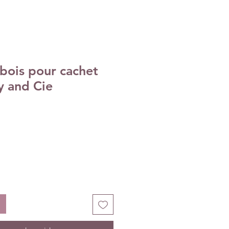
bois pour cachet
iy and Cie
ix
omotionnel