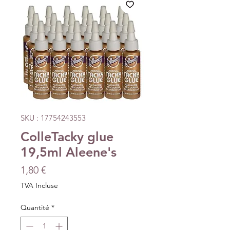
SKU : 17754243553
ColleTacky glue
19,5ml Aleene's
Prix
1,80 €
TVA Incluse
Quantité
*