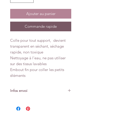
Ajouter au panier
Commande rapide
Colle pour tout support, devient
transparent en séchant, séchage
rapide, non toxique
Nettoyage à l'eau, ne pas utiliser
sur des tissus lavables
Embout fin pour coller les petits
éléments
Infos envoi
Attention : ce produit nécessite un
envoi colissimo (+3cm d'épaisseur)