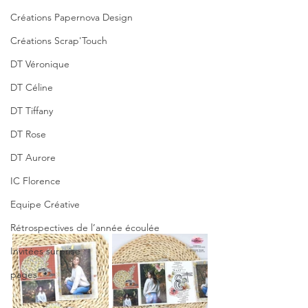
Créations Papernova Design
Créations Scrap'Touch
DT Véronique
DT Céline
DT Tiffany
DT Rose
DT Aurore
IC Florence
Equipe Créative
Rétrospectives de l’année écoulée
Invitées surprise
pages