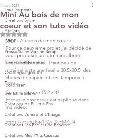
14 oct. 2021
Tous les posts
Mini Au bois de mon
Créations Sylvie
coeur et son tuto vidéo
Ateliers
Noté NaN étoiles sur 5.
Mini « Au bois de mon cœur »
CROP
Pour ce deuxième projet j’ai décidé de 
Presse/Salon Version Scrap
vous proposer un tuto mini album 
Idées créations Noël
spécial débutante. Il faut peu de 
matériel juste une feuille 30.5x30.5, des 
Challenges groupe
chutes de papiers et des tampons à 
Tutos
coloriser.
Ce mini mesure 15.2 x10
Démos produits
Et tout le processus est expliqué dans 
Créations Ha.Pi Little Fox
ma vidéo.
Créations L’encre et L'Image
https://youtu.be/HZn_RycMKU4
Créations Les Papiers de Pandore
Créations Mes P’tits Ciseaux