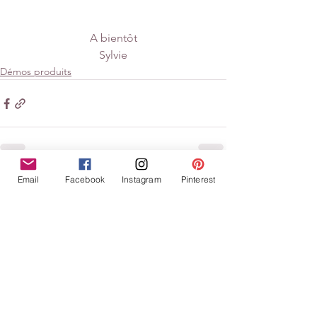
A bientôt
Sylvie
Démos produits
Email
Facebook
Instagram
Pinterest
Voir tout
Posts similaires