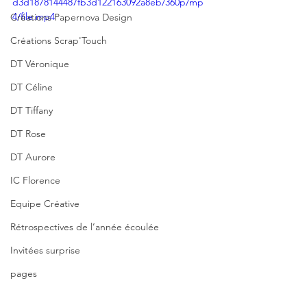
d3d1878144487fb3d122163092a8eb/360p/mp
4/file.mp4
Créations Papernova Design
Créations Scrap'Touch
DT Véronique
DT Céline
DT Tiffany
DT Rose
DT Aurore
IC Florence
Equipe Créative
Rétrospectives de l’année écoulée
Invitées surprise
pages