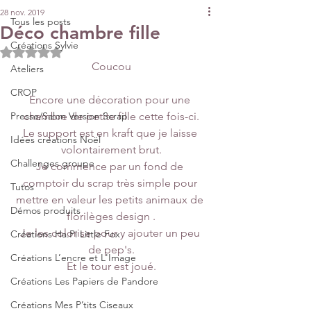
28 nov. 2019
Tous les posts
Déco chambre fille
Créations Sylvie
Noté NaN étoiles sur 5.
Coucou
Ateliers
CROP
Encore une décoration pour une 
Presse/Salon Version Scrap
chambre de petite fille cette fois-ci.
Le support est en kraft que je laisse 
Idées créations Noël
volontairement brut.
Challenges groupe
Je commence par un fond de 
comptoir du scrap très simple pour 
Tutos
mettre en valeur les petits animaux de 
Démos produits
florilèges design .
Je les colorise pour y ajouter un peu 
Créations Ha.Pi Little Fox
de pep's.
Créations L’encre et L'Image
Et le tour est joué.
Créations Les Papiers de Pandore
Créations Mes P’tits Ciseaux