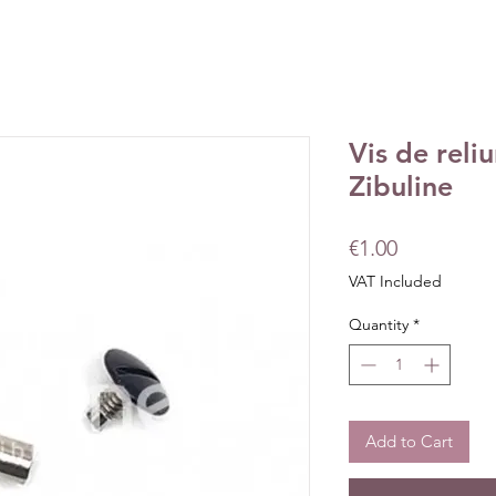
Vis de rel
Zibuline
Price
€1.00
VAT Included
Quantity
*
Add to Cart