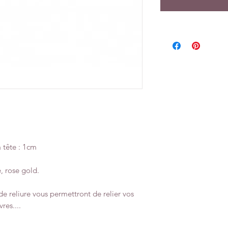
 tête : 1cm
é, rose gold.
 de reliure vous permettront de relier vos
res....