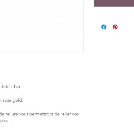
 tête : 1cm
é, rose gold.
 de reliure vous permettront de relier vos
res....