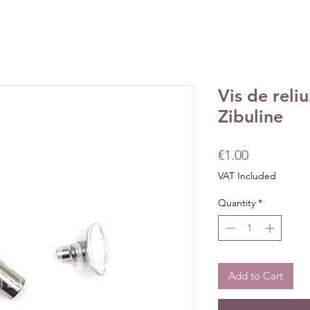
Vis de rel
Zibuline
Price
€1.00
VAT Included
Quantity
*
Add to Cart